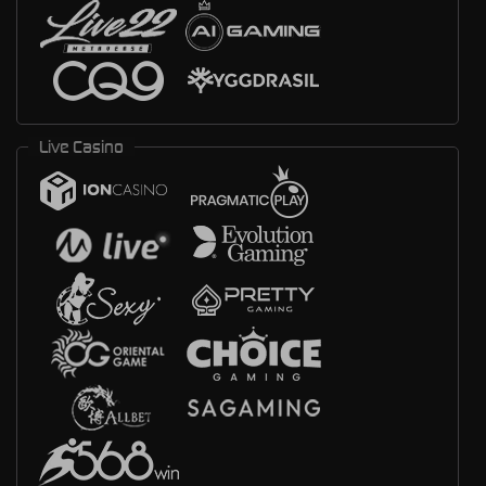
Live Casino