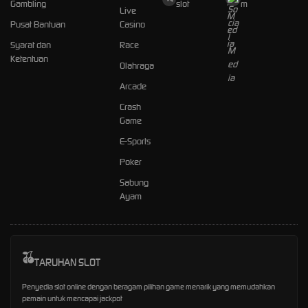
Gambling
slot
m
Live
Pusat Bantuan
Casino
Syarat dan
Race
Ketentuan
Olahraga
Arcade
Crash
Game
E-Sports
Poker
Sabung
Ayam
TARUHAN SLOT
Penyedia slot online dengan beragam pilihan game menarik yang memudahkan
pemain untuk mencapai jackpot